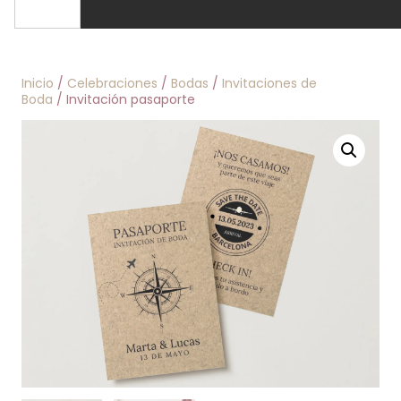
Inicio
/
Celebraciones
/
Bodas
/
Invitaciones de
Boda
/ Invitación pasaporte