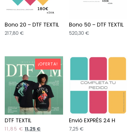
Bono 20 – DTF TEXTIL
Bono 50 – DTF TEXTIL
217,80
€
520,30
€
¡OFERTA!
DTF TEXTIL
Envió EXPRÉS 24 H
11,85
€
11,25
€
7,25
€