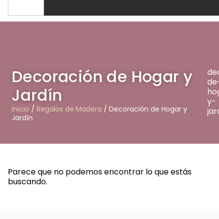
Decoración de Hogar y
de
de
Jardín
ho
y-
Inicio
/
Regalos de Madera
/ Decoración de Hogar y
jar
Jardín
Parece que no podemos encontrar lo que estás
buscando.