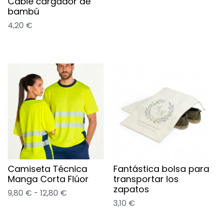
Cable cargador de
bambú
4,20
€
Camiseta Técnica
Fantástica bolsa para
Manga Corta Flúor
transportar los
zapatos
9,80
€
-
12,80
€
3,10
€